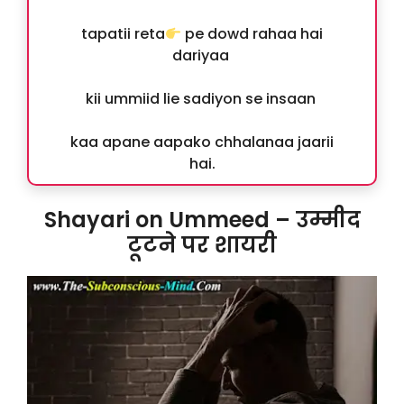
tapatii reta
pe dowd rahaa hai
dariyaa
kii ummiid lie sadiyon se insaan
kaa apane aapako chhalanaa jaarii
hai.
Shayari on Ummeed – उम्मीद
टूटने पर शायरी