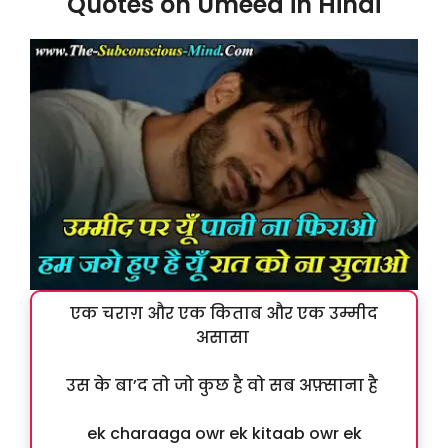
Quotes on Umeed in Hindi
एक चराग़ और एक किताब और एक उम्मीद
असासा
उस के बा’द तो जो कुछ है वो सब अफ़्साना है
ek charaaga owr ek kitaab owr ek