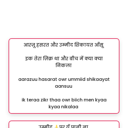
आरज़ू हसरत और उम्मीद शिकायत आँसू
इक तेरा ज़िक्र था और बीच में क्या क्या
निकला
aarazuu hasarat owr ummiid shikaayat
aansuu
ik teraa zikr thaa owr biich men kyaa
kyaa nikalaa
उम्मीद
पर यूँ पानी ना