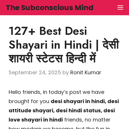
Skip
The Subconscious Mind
M
to
content
127+ Best Desi
Shayari in Hindi | देसी
शायरी स्टेटस हिन्दी में
September 24, 2025
by
Ronit Kumar
Hello friends, in today’s post we have
brought for you
desi shayari in hindi, desi
attitude shayari, desi hindi status, desi
love shayari in hindi
friends, no matter
how modern we become, but the fun in