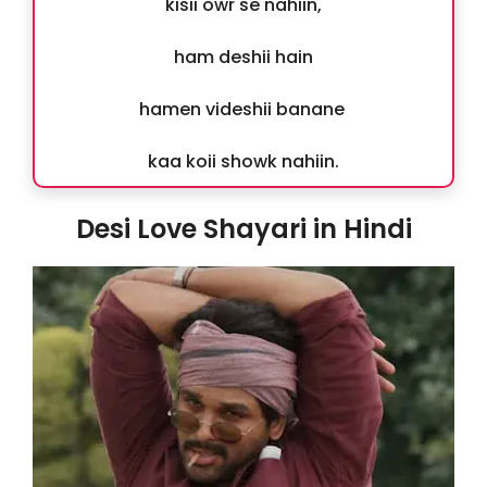
kisii owr se nahiin,
ham deshii hain
hamen videshii banane
kaa koii showk nahiin.
Desi Love Shayari in Hindi