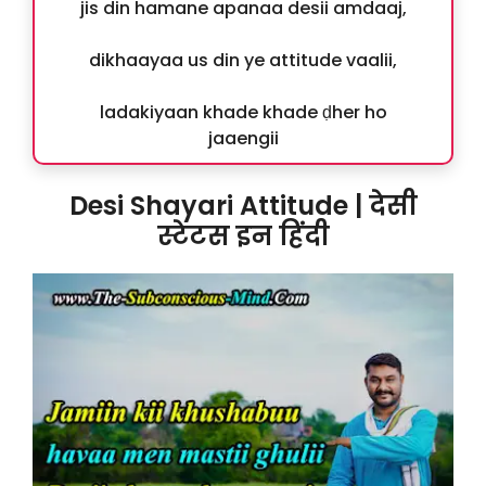
jis din hamane apanaa desii amdaaj,
dikhaayaa us din ye attitude vaalii,
ladakiyaan khade khade ḍher ho
jaaengii
Desi Shayari Attitude | देसी
स्टेटस इन हिंदी