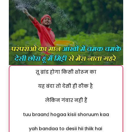
तू ब्रांड होगा किसी शोरूम का
यह बंदा तो देसी ही ठीक है
लेकिन गंवार नही हैं
tuu braanḍ hogaa kisii shoruum kaa
yah bandaa to desii hii ṭhiik hai