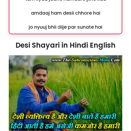
amdaaj ham desii chhore hai
jo nyuuj bhii ḍiije par sunate hai
Desi Shayari in Hindi English