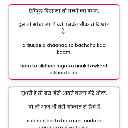
ऐटिटूड दिखाना तो बच्चो का काम,
हम तो सीधा लोगो को उनकी औकात दिखाते
है
aiṭiṭuuḍe dikhaanaa to bachcho kaa
kaam,
ham to siidhaa logo ko unakii owkaat
dikhaate hai
सुधरी है तो बस मेरी आदते वरना मेरे शौक,
वो तो आज भी तेरी औकात से ऊँचे हैं
sudharii hai to bas merii aadate
varanaa mere showk,