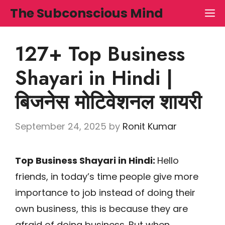
Skip
The Subconscious Mind
M
to
content
127+ Top Business
Shayari in Hindi |
बिजनेस मोटिवेशनल शायरी
September 24, 2025
by
Ronit Kumar
Top Business Shayari in Hindi:
Hello
friends, in today’s time people give more
importance to job instead of doing their
own business, this is because they are
afraid of doing business. But when