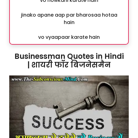
vo nowkarii karate hain
jinako apane aap par bharosaa hotaa
hain
vo vyaapaar karate hain
Businessman Quotes in Hindi
| शायरी फॉर बिजनेसमैन