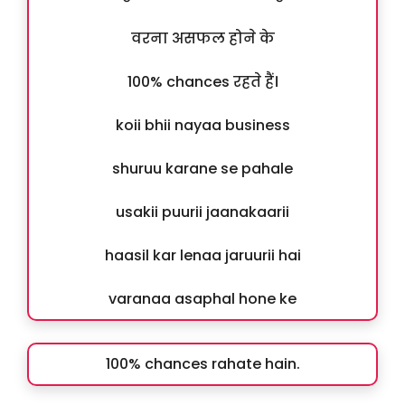
वरना असफल होने के
100% chances रहते हैं।
koii bhii nayaa business
shuruu karane se pahale
usakii puurii jaanakaarii
haasil kar lenaa jaruurii hai
varanaa asaphal hone ke
100% chances rahate hain.