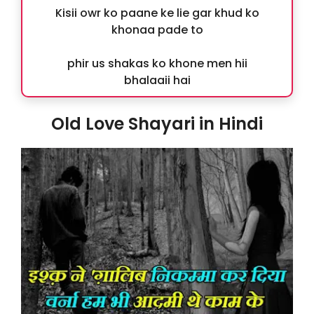
Kisii owr ko paane ke lie gar khud ko
khonaa pade to
phir us shakas ko khone men hii
bhalaaii hai
Old Love Shayari in Hindi