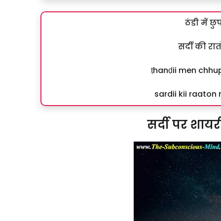
ठंडी में छु
सर्दी की रातो
ṭhanḍii men chhup
sardii kii raato
सर्दी पर शाय