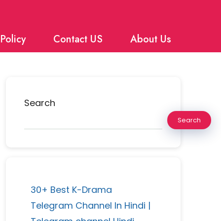
Policy
Contact US
About Us
Search
Search
30+ Best K-Drama
Telegram Channel In Hindi |