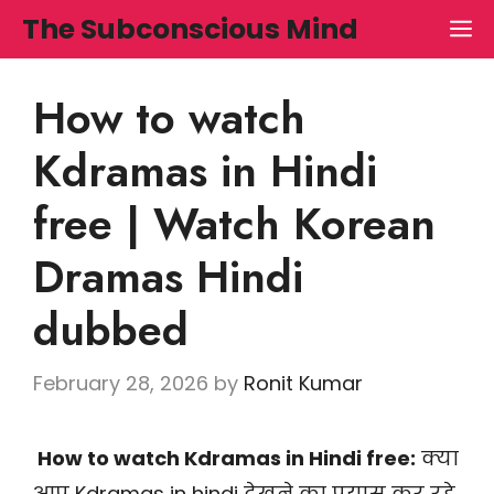
Skip
The Subconscious Mind
M
to
content
How to watch
Kdramas in Hindi
free | Watch Korean
Dramas Hindi
dubbed
February 28, 2026
by
Ronit Kumar
How to watch Kdramas in Hindi free:
क्या
आप Kdramas in hindi देखने का प्रयास कर रहे