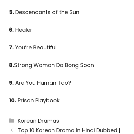
5.
Descendants of the Sun
6.
Healer
7.
You’re Beautiful
8.
Strong Woman Do Bong Soon
9.
Are You Human Too?
10.
Prison Playbook
Categories
Korean Dramas
Top 10 Korean Drama in Hindi Dubbed |