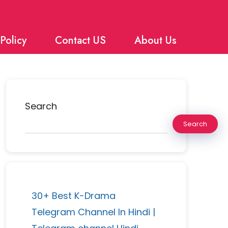
Policy
Contact US
About Us
Search
Search
30+ Best K-Drama
Telegram Channel In Hindi |