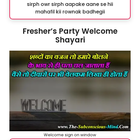
sirph owr sirph aapake aane se hii
mahafil kii rownak badhegii
Fresher’s Party Welcome
Shayari
Welcome sign on window