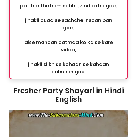
patthar the ham sabhii, zindaa ho gae,
jinakii duaa se sachche insaan ban
gae,
aise mahaan aatmaa ko kaise kare
vidaa,
jinakii siikh se kahaan se kahaan
pahunch gae.
Fresher Party Shayari in Hindi
English