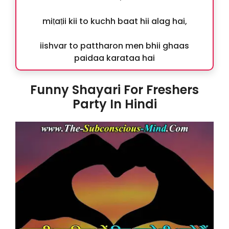
miṭaṭii kii to kuchh baat hii alag hai,
iishvar to pattharon men bhii ghaas
paidaa karataa hai
Funny Shayari For Freshers
Party In Hindi