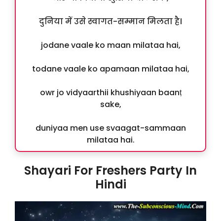
दुनिया में उसे स्वागत-सम्मान मिलता है।
jodane vaale ko maan milataa hai,
todane vaale ko apamaan milataa hai,
owr jo vidyaarthii khushiyaan baanṭ
sake,
duniyaa men use svaagat-sammaan
milataa hai.
Shayari For Freshers Party In
Hindi