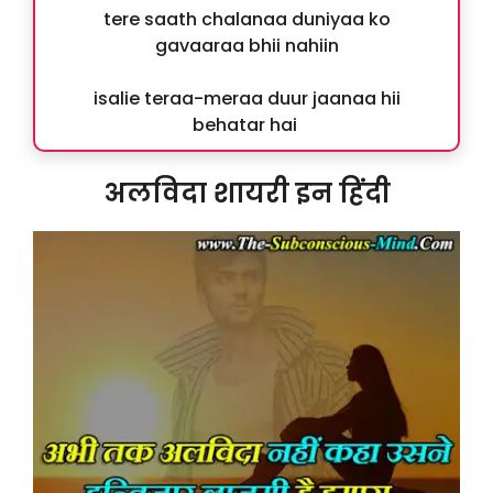
tere saath chalanaa duniyaa ko
gavaaraa bhii nahiin
isalie teraa-meraa duur jaanaa hii
behatar hai
अलविदा शायरी इन हिंदी