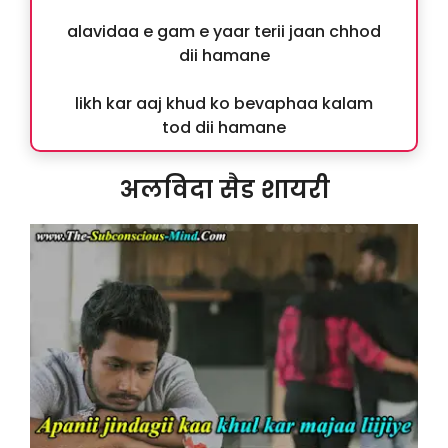
alavidaa e gam e yaar terii jaan chhod
dii hamane
likh kar aaj khud ko bevaphaa kalam
tod dii hamane
अलविदा सैड शायरी