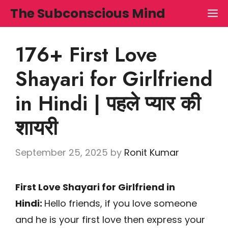
Skip
The Subconscious Mind
M
to
content
176+ First Love
Shayari for Girlfriend
in Hindi | पहले प्यार की
शायरी
September 25, 2025
by
Ronit Kumar
First Love Shayari for Girlfriend in
Hindi:
Hello friends, if you love someone
and he is your first love then express your