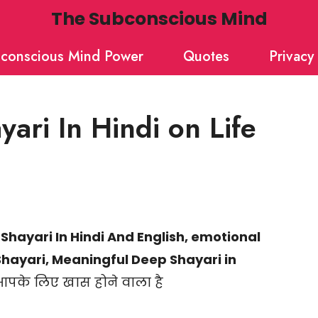
The Subconscious Mind
conscious Mind Power
Quotes
Privacy 
ari In Hindi on Life
Shayari In Hindi And English, emotional
Shayari, Meaningful Deep Shayari in
 आपके लिए खास होने वाला है