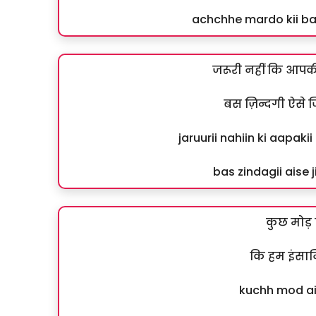
achchhe mardo kii ba
जरूरी नहीं कि आप
बस ज़िन्दगी ऐसे
jaruurii nahiin ki aapa
bas zindagii aise 
कुछ मोड़ 
कि हम इंसान
kuchh mod ai