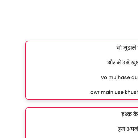
वो मुझसे 
और मैं उसे खुश
vo mujhase du
owr main use khush
इश्क़ क
हम अपनी