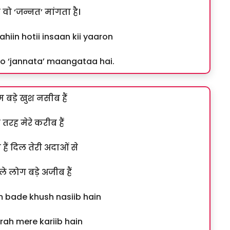
वो ‘जन्नत’ मांगता है।
iin hotii insaan kii yaaron
vo ‘jannata’ maangataa hai.
म बड़े खुश नसीब हैं
तरह मेरे करीब हैं
 हैं दिल तेरी अदाओं से
ले लोग बड़े अजीब हैं
bade khush nasiib hain
arah mere kariib hain