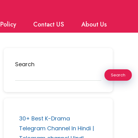
Policy
Contact US
About Us
Search
Search
30+ Best K-Drama
Telegram Channel In Hindi |