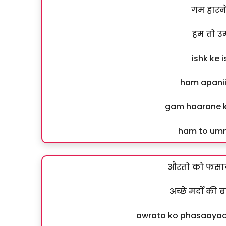
गम हारने
हम तो उम
ishk ke 
ham apanii
gam haarane k
ham to umm
औरतो को फसाया
अच्छे मर्दो की
awrato ko phasaayaa 