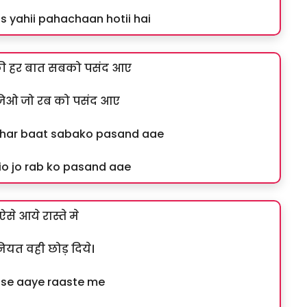
s yahii pahachaan hotii hai
की हर बात सबको पसंद आए
 जिओ जो रब को पसंद आए
kii har baat sabako pasand aae
jio jo rab ko pasand aae
ऐसे आये रास्ते मे
ियत वही छोड़ दिये।
se aaye raaste me